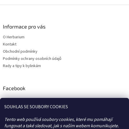
Z
á
p
a
Informace pro vás
t
O Herbarium
í
Kontakt
Obchodní podmínky
Podmínky ochrany osobních údajů
Rady a tipy k bylinkám
Facebook
SOUHLAS SE SOUBORY COOKIES
Tento web používá soubory cookies, které mu pomáhají
fungovat a také sledovat, jak s naším webem komunikujete.
BLOG
KONTAKTY
FB
OBCHODNÍ PODMÍNKY