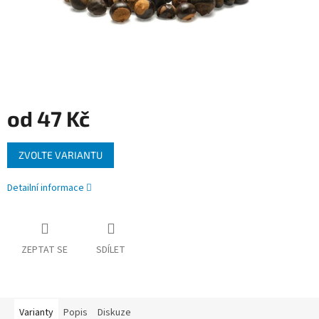
od
47 Kč
Měrná
ZVOLTE VARIANTU
cena:
Detailní informace
ZEPTAT SE
SDÍLET
Varianty
Popis
Diskuze