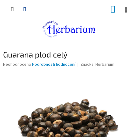
Přejít
NÁKUP
na
obsah
KOŠÍK
Guarana plod celý
Průměrné
Neohodnoceno
Podrobnosti hodnocení
Značka:
Herbarium
hodnocení
produktu
je
0,0
z
5
hvězdiček.