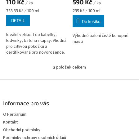
110 Kč
590 Kč
/ ks
/ ks
Měrná
Měrná
733,33 Kč / 100 ml
295 Kč / 100 ml
cena:
cena:
DETAIL
Do košíku
Ideální velikost do kabelky,
Výhodné balení čisté konopné
ledvinky, batohu i kapsy. Vhodná
masti
pro citlivou pokožku a
certifikovaná pro novorozence.
na ošetření drobných poranění
na rychlé řešení...
2
položek celkem
O
v
l
Z
á
á
d
p
a
a
Informace pro vás
c
t
í
O Herbarium
í
p
Kontakt
r
v
Obchodní podmínky
k
Podmínky ochrany osobních údajů