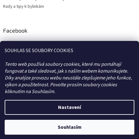
y
Rady a tipy k bylinkám
v
ý
p
i
Facebook
s
u
SOUHLAS SE SOUBORY COOKIES
Tento web používá soubory cookies, které mu pomáhají
fungovat a také sledovat, jak s naším webem komunikujete.
BLOG
KONTAKTY
FB
OBCHODNÍ PODMÍNKY
Díky analýze provozu webu neustále zlepšujeme jeho funkce,
výkon a použitelnost. Povolte prosím soubory cookies
kliknutím na Souhlasím.
Vytvořil Shoptet
Nastavení
Copyright 2026
HERBARIUM
. Všechna práva vyhrazena.
Upravit
Souhlasím
nastavení cookies