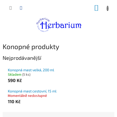
Přejít
NÁKUP
na
obsah
KOŠÍK
Konopné produkty
Nejprodávanější
Konopná mast velká, 200 ml
Skladem
(5 ks)
590 Kč
Konopná mast cestovní, 15 ml
Momentálně nedostupné
110 Kč
Ř