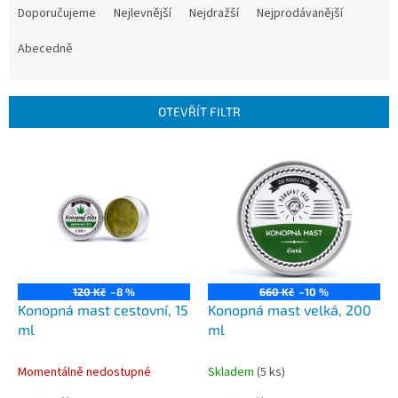
a
Doporučujeme
Nejlevnější
Nejdražší
Nejprodávanější
z
e
Abecedně
n
í
p
OTEVŘÍT FILTR
r
o
V
d
ý
u
p
k
i
t
s
ů
p
r
o
120 Kč
–8 %
660 Kč
–10 %
d
Konopná mast cestovní, 15
Konopná mast velká, 200
u
ml
ml
k
t
Momentálně nedostupné
Skladem
(5 ks)
ů