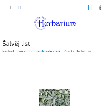
Přejít
NÁKUP
na
obsah
KOŠÍK
Šalvěj list
Průměrné
Neohodnoceno
Podrobnosti hodnocení
Značka:
Herbarium
hodnocení
produktu
je
0,0
z
5
hvězdiček.