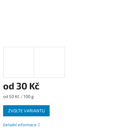
od
30 Kč
Měrná
od 50 Kč / 100 g
cena:
ZVOLTE VARIANTU
Detailní informace