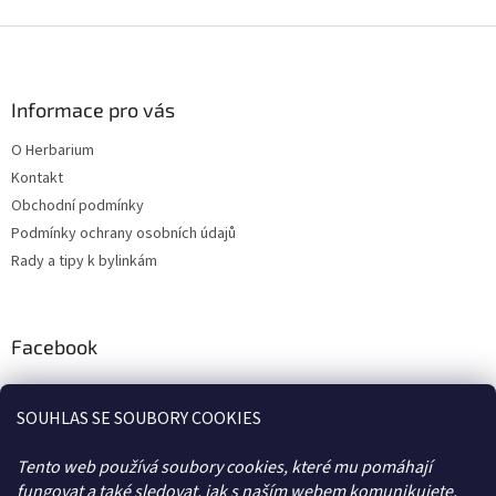
Z
á
p
a
Informace pro vás
t
O Herbarium
í
Kontakt
Obchodní podmínky
Podmínky ochrany osobních údajů
Rady a tipy k bylinkám
Facebook
SOUHLAS SE SOUBORY COOKIES
Tento web používá soubory cookies, které mu pomáhají
fungovat a také sledovat, jak s naším webem komunikujete.
BLOG
KONTAKTY
FB
OBCHODNÍ PODMÍNKY