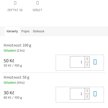
ZEPTAT SE
SDÍLET
Varianty
Popis
Diskuze
Hmotnost: 100 g
Skladem
(2 ks)
Do 
50 Kč
Měrná
50 Kč / 100 g
cena:
Hmotnost: 50 g
Skladem
(4 ks)
Do 
30 Kč
Měrná
60 Kč / 100 g
cena: