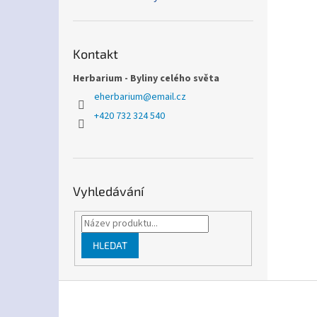
Kontakt
Herbarium - Byliny celého světa
eherbarium
@
email.cz
+420 732 324 540
Vyhledávání
HLEDAT
Z
á