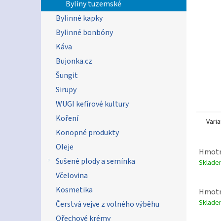
n
Byliny tuzemské
e
Bylinné kapky
l
Bylinné bonbóny
Káva
Bujonka.cz
Šungit
Sirupy
WUGI kefírové kultury
Koření
Varia
Konopné produkty
Oleje
Hmotn
Sušené plody a semínka
Sklad
Včelovina
Kosmetika
Hmotn
Sklad
Čerstvá vejve z volného výběhu
Ořechové krémy