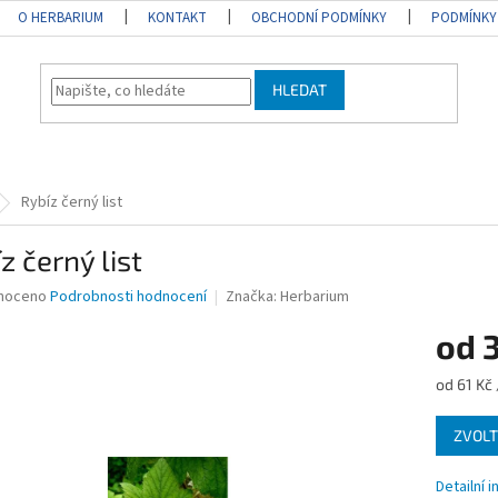
O HERBARIUM
KONTAKT
OBCHODNÍ PODMÍNKY
PODMÍNKY
HLEDAT
Rybíz černý list
z černý list
né
noceno
Podrobnosti hodnocení
Značka:
Herbarium
ní
od
u
Měrná
od 61 Kč 
cena:
ZVOLT
ek.
Detailní 