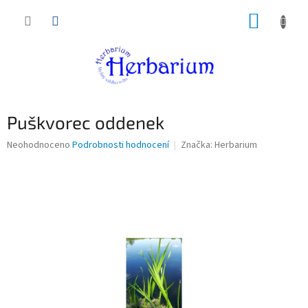
Přejít
NÁKUP
na
obsah
KOŠÍK
Puškvorec oddenek
Průměrné
Neohodnoceno
Podrobnosti hodnocení
Značka:
Herbarium
hodnocení
produktu
je
0,0
z
5
hvězdiček.