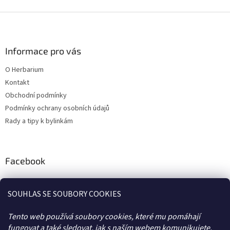
Z
á
p
a
Informace pro vás
t
O Herbarium
í
Kontakt
Obchodní podmínky
Podmínky ochrany osobních údajů
Rady a tipy k bylinkám
Facebook
SOUHLAS SE SOUBORY COOKIES
Tento web používá soubory cookies, které mu pomáhají
fungovat a také sledovat, jak s naším webem komunikujete.
BLOG
KONTAKTY
FB
OBCHODNÍ PODMÍNKY