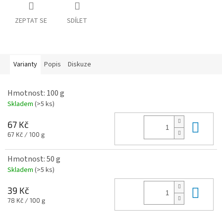
ZEPTAT SE
SDÍLET
Varianty
Popis
Diskuze
Hmotnost: 100 g
Skladem
(>5 ks)
Do 
67 Kč
Měrná
67 Kč / 100 g
cena:
Hmotnost: 50 g
Skladem
(>5 ks)
Do 
39 Kč
Měrná
78 Kč / 100 g
cena: