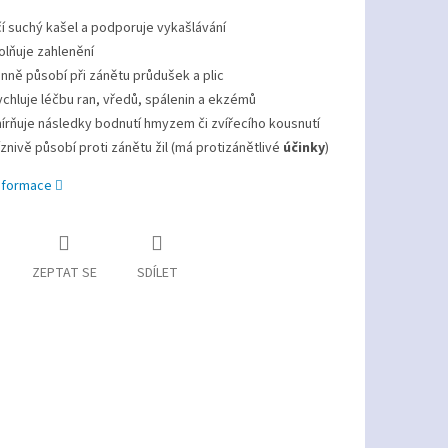
čí suchý kašel a podporuje vykašlávání
olňuje zahlenění
inně působí při zánětu průdušek a plic
ychluje léčbu ran, vředů, spálenin a ekzémů
írňuje následky bodnutí hmyzem či zvířecího kousnutí
íznivě působí proti zánětu žil (má protizánětlivé
účinky
)
informace
ZEPTAT SE
SDÍLET