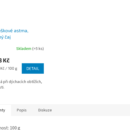
uškové astma,
ný čaj
Skladem
(>5 ks)
8 Kč
 Kč / 100 g
DETAIL
 při dýchacích obtížích,
ti.
nty
Popis
Diskuze
ost: 100 g