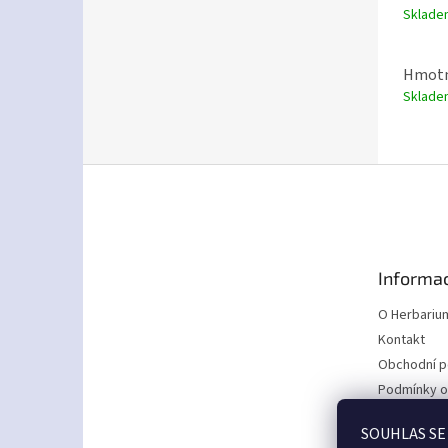
Sklad
Hmotn
Sklad
Z
á
p
a
t
Informac
í
O Herbariu
Kontakt
Obchodní 
Podmínky o
údajů
SOUHLAS SE
Rady a tipy