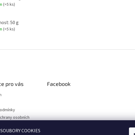
em
(>5 ks)
ost: 50 g
em
(>5 ks)
e pro vás
Facebook
m
podmínky
chrany osobních
 SOUBORY COOKIES
 k bylinkám