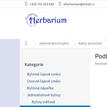
Přejít
+420 732 324 540
eherbarium@email.cz
na
obsah
Domů
Jednodruhové byliny
Byliny tuzemské
P
Pod
o
Přeskočit
s
Průměr
Neohod
Kategorie
kategorie
t
hodnoce
r
produkt
Bylinné čajové směsi
a
je
Ovocné čajové směsi
0,0
n
z
n
Bylinná nápařka
5
í
Jednodruhové byliny
hvězdič
p
Byliny světové
a