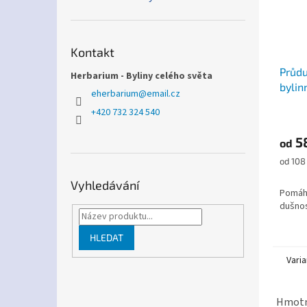
Kontakt
Průd
Herbarium - Byliny celého světa
bylin
eherbarium
@
email.cz
+420 732 324 540
5
od
Měrná
od 108
cena:
Vyhledávání
Pomáhá
dušnos
HLEDAT
Varia
Hmotn