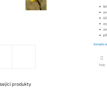
lé
uv
úč
ur
zm
př
Detailní 
TISK
sející produkty