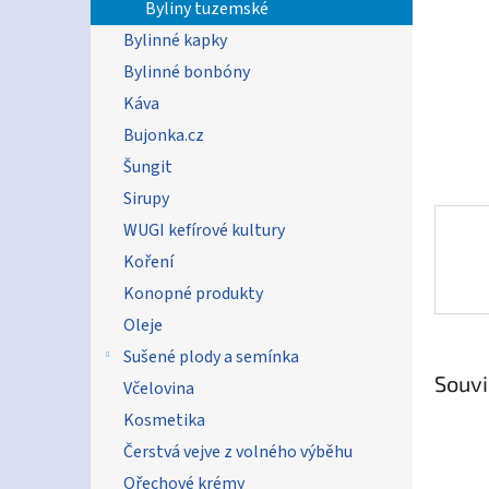
n
Byliny tuzemské
e
Bylinné kapky
l
Bylinné bonbóny
Káva
Bujonka.cz
Šungit
Sirupy
WUGI kefírové kultury
Koření
Konopné produkty
Oleje
Sušené plody a semínka
Souvi
Včelovina
Kosmetika
Čerstvá vejve z volného výběhu
Ořechové krémy