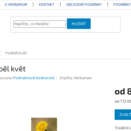
O HERBARIUM
KONTAKT
OBCHODNÍ PODMÍNKY
PODMÍNKY
HLEDAT
Podběl květ
běl květ
né
noceno
Podrobnosti hodnocení
Značka:
Herbarium
ní
od
u
Měrná
od 172 Kč
cena:
ZVOLT
ek.
Tradiční u