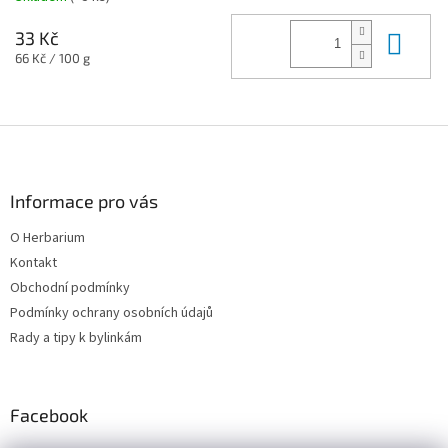
Do 
33 Kč
Měrná
66 Kč / 100 g
cena:
Z
á
p
a
Informace pro vás
t
O Herbarium
í
Kontakt
Obchodní podmínky
Podmínky ochrany osobních údajů
Rady a tipy k bylinkám
Facebook