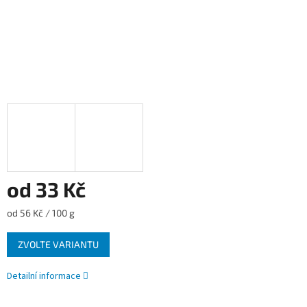
od
33 Kč
Měrná
od 56 Kč / 100 g
cena:
ZVOLTE VARIANTU
Detailní informace