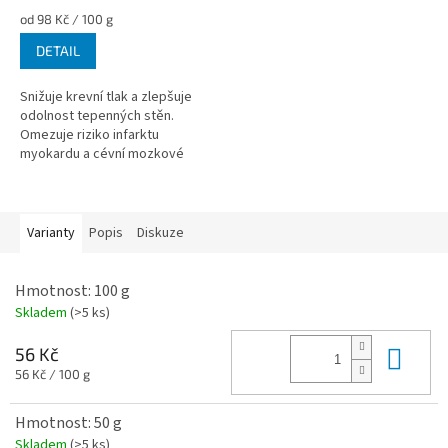
Měrná
od 98 Kč / 100 g
cena:
DETAIL
Snižuje krevní tlak a zlepšuje
odolnost tepenných stěn.
Omezuje riziko infarktu
myokardu a cévní mozkové
příhody u hypertoniků.
Varianty
Popis
Diskuze
Hmotnost: 100 g
Skladem
(>5 ks)
Do 
56 Kč
Měrná
56 Kč / 100 g
cena:
Hmotnost: 50 g
Skladem
(>5 ks)