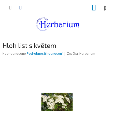
Přejít
NÁKUP
na
obsah
KOŠÍK
Hloh list s květem
Průměrné
Neohodnoceno
Podrobnosti hodnocení
Značka:
Herbarium
hodnocení
produktu
je
0,0
z
5
hvězdiček.