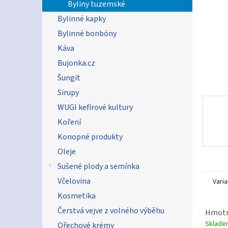
n
Byliny tuzemské
e
Bylinné kapky
l
Bylinné bonbóny
Káva
Bujonka.cz
Šungit
Sirupy
WUGI kefírové kultury
Koření
Konopné produkty
Oleje
Sušené plody a semínka
Včelovina
Varia
Kosmetika
Čerstvá vejve z volného výběhu
Hmotn
Sklad
Ořechové krémy