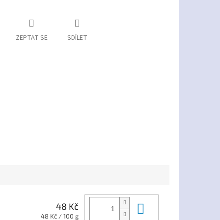
ZEPTAT SE
SDÍLET
Do košíku
48 Kč
Měrná
48 Kč / 100 g