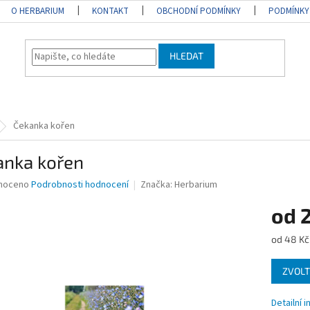
O HERBARIUM
KONTAKT
OBCHODNÍ PODMÍNKY
PODMÍNKY
HLEDAT
Čekanka kořen
anka kořen
né
noceno
Podrobnosti hodnocení
Značka:
Herbarium
ní
od
u
Měrná
od 48 Kč
cena:
ZVOLT
ek.
Detailní 