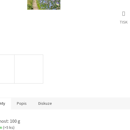
TISK
nty
Popis
Diskuze
ost: 100 g
em
(>5 ks)