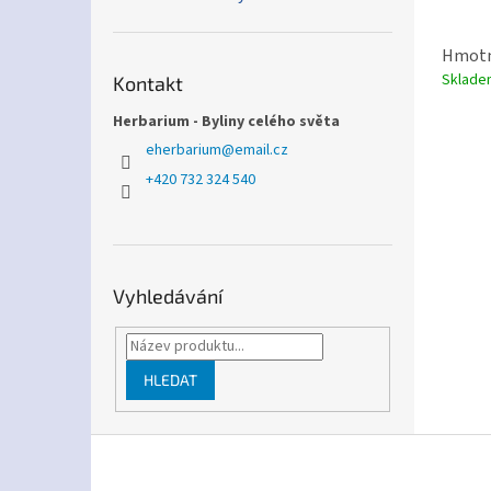
Hmotn
Sklad
Kontakt
Herbarium - Byliny celého světa
eherbarium
@
email.cz
+420 732 324 540
Vyhledávání
HLEDAT
Z
á