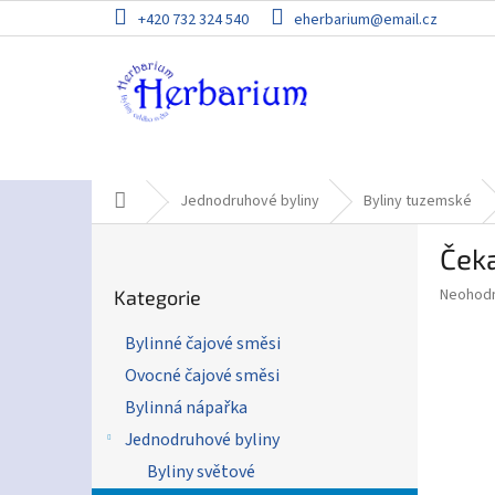
Přejít
+420 732 324 540
eherbarium@email.cz
na
obsah
Domů
Jednodruhové byliny
Byliny tuzemské
P
Ček
o
Přeskočit
s
Průměr
Neohod
Kategorie
kategorie
t
hodnoce
r
produkt
Bylinné čajové směsi
a
je
Ovocné čajové směsi
0,0
n
z
n
Bylinná nápařka
5
í
Jednodruhové byliny
hvězdič
p
Byliny světové
a