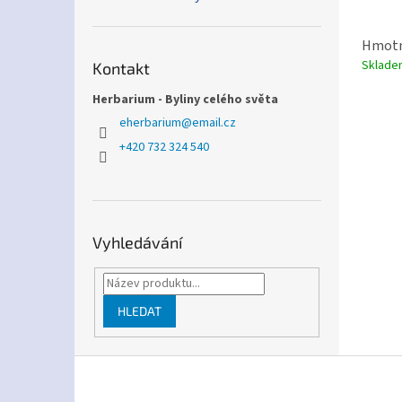
Hmotn
Sklad
Kontakt
Herbarium - Byliny celého světa
eherbarium
@
email.cz
+420 732 324 540
Vyhledávání
HLEDAT
Z
á