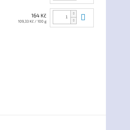
cena:
Do košíku
164 Kč
Měrná
109,33 Kč / 100 g
cena: