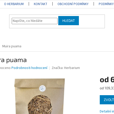
O HERBARIUM
KONTAKT
OBCHODNÍ PODMÍNKY
PODMÍNKY
HLEDAT
Muira puama
ra puama
né
noceno
Podrobnosti hodnocení
Značka:
Herbarium
ní
od
u
Měrná
od 109,33
cena:
ZVOLT
ek.
Detailní 