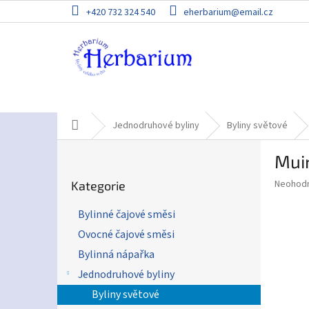
Přejít
+420 732 324 540
eherbarium@email.cz
na
obsah
Domů
Jednodruhové byliny
Byliny světové
P
Mui
o
Přeskočit
s
Průměr
Neohod
Kategorie
kategorie
t
hodnoce
r
produkt
Bylinné čajové směsi
a
je
Ovocné čajové směsi
0,0
n
z
n
Bylinná nápařka
5
í
Jednodruhové byliny
hvězdič
p
Byliny světové
a