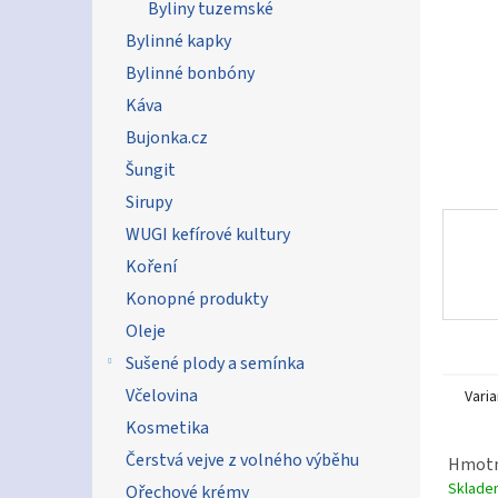
n
Byliny tuzemské
e
Bylinné kapky
l
Bylinné bonbóny
Káva
Bujonka.cz
Šungit
Sirupy
WUGI kefírové kultury
Koření
Konopné produkty
Oleje
Sušené plody a semínka
Včelovina
Varia
Kosmetika
Čerstvá vejve z volného výběhu
Hmotn
Sklad
Ořechové krémy