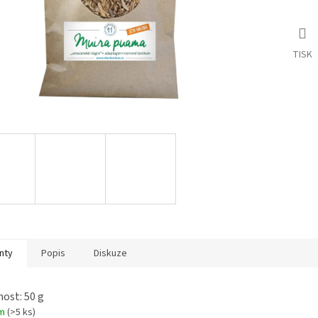
TISK
nty
Popis
Diskuze
ost: 50 g
em
(>5 ks)