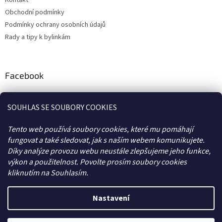
Obchodní podmínky
Podmínky ochrany osobních údajů
Rady a tipy k bylinkám
Facebook
SOUHLAS SE SOUBORY COOKIES
Tento web používá soubory cookies, které mu pomáhají
fungovat a také sledovat, jak s naším webem komunikujete.
BLOG
KONTAKTY
FB
OBCHODNÍ PODMÍNKY
Díky analýze provozu webu neustále zlepšujeme jeho funkce,
výkon a použitelnost. Povolte prosím soubory cookies
kliknutím na Souhlasím.
Vytvořil Shoptet
Nastavení
Copyright 2026
HERBARIUM
. Všechna práva vyhrazena.
Upravit