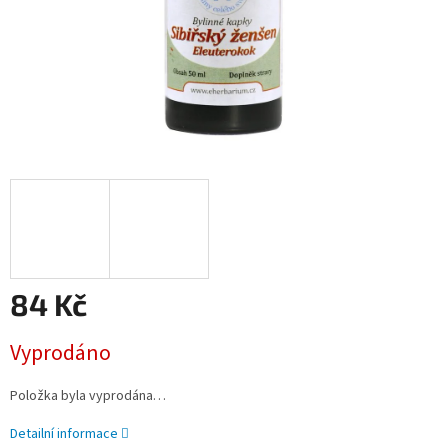
84 Kč
Měrná
Vyprodáno
cena:
Položka byla vyprodána…
Detailní informace