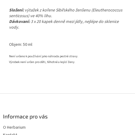
Složení:
výtažek z kořene Sibiřského
ženšenu (Eleutherococcus
senticosus)
ve 40% lihu.
Dávkovaní:
3 x 20 kapek denně mezi
jídly, nejlépe do sklenice
vody.
Objem: 50 ml
Není určeno k používání jako náhrada pestré stravy.
Výrobek není určen pro děti, těhotné a kojící ženy.
Z
á
p
a
Informace pro vás
t
O Herbarium
í
Kontakt