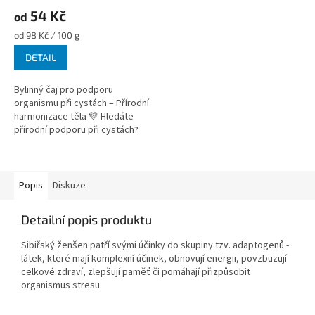
54 Kč
od
Měrná
od 98 Kč / 100 g
cena:
DETAIL
Bylinný čaj pro podporu
organismu při cystách – Přírodní
harmonizace těla 💚 Hledáte
přírodní podporu při cystách?
Tato pečlivě sestavená bylinná
směs pomáhá harmonizovat...
Popis
Diskuze
Detailní popis produktu
Sibiřský ženšen patří svými účinky do skupiny tzv. adaptogenů -
látek, které mají komplexní účinek, obnovují energii, povzbuzují
celkové zdraví, zlepšují paměť či pomáhají přizpůsobit
organismus stresu.