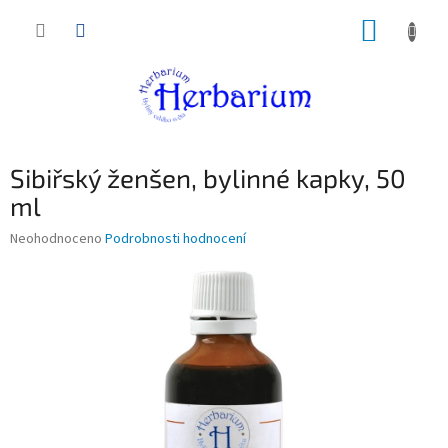
Přejít
NÁKUP
na
obsah
KOŠÍK
Sibiřský ženšen, bylinné kapky, 50
ml
Průměrné
Neohodnoceno
Podrobnosti hodnocení
hodnocení
produktu
je
0,0
z
5
hvězdiček.