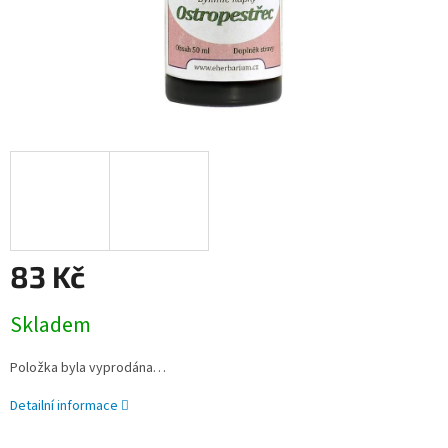
83 Kč
Měrná
Skladem
cena:
Položka byla vyprodána…
Detailní informace