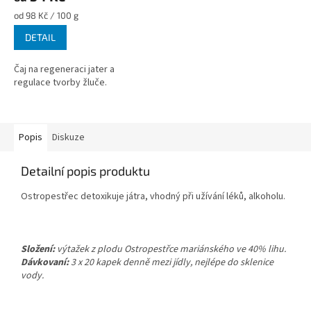
Měrná
od 98 Kč / 100 g
cena:
DETAIL
Čaj na regeneraci jater a
regulace tvorby žluče.
Popis
Diskuze
Detailní popis produktu
Ostropestřec detoxikuje játra, vhodný při užívání léků, alkoholu.
Složení:
výtažek z plodu Ostropestřce mariánského ve 40% lihu.
Dávkovaní:
3 x 20 kapek denně mezi jídly, nejlépe do sklenice
vody.