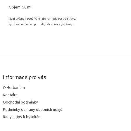
Objem: 50 ml
Není určeno k používání jako náhrada pestré stravy.
Výrobek není určen pro děti, těhotné a kojící ženy.
Z
á
p
a
Informace pro vás
t
O Herbarium
í
Kontakt
Obchodní podmínky
Podmínky ochrany osobních údajů
Rady a tipy k bylinkám