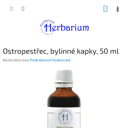
Přejít
NÁKUP
na
obsah
KOŠÍK
Ostropestřec, bylinné kapky, 50 ml
Průměrné
Neohodnoceno
Podrobnosti hodnocení
hodnocení
produktu
je
0,0
z
5
hvězdiček.