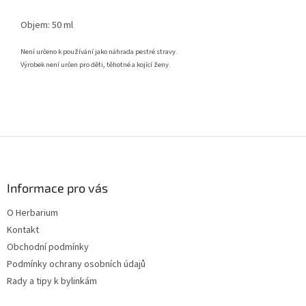
Objem: 50 ml
Není určeno k používání jako náhrada pestré stravy.
Výrobek není určen pro děti, těhotné a kojící ženy.
Z
á
p
a
Informace pro vás
t
O Herbarium
í
Kontakt
Obchodní podmínky
Podmínky ochrany osobních údajů
Rady a tipy k bylinkám