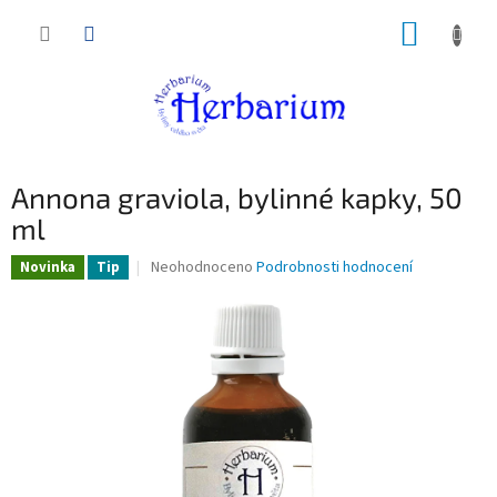
Přejít
NÁKUP
na
obsah
KOŠÍK
Annona graviola, bylinné kapky, 50
ml
Průměrné
Neohodnoceno
Podrobnosti hodnocení
Novinka
Tip
hodnocení
produktu
je
0,0
z
5
hvězdiček.