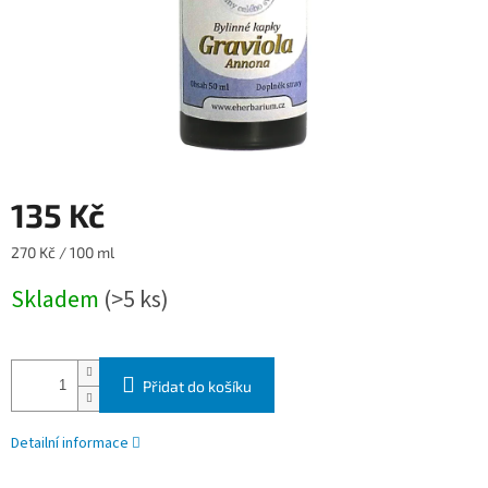
135 Kč
Měrná
270 Kč / 100 ml
cena:
Skladem
(>5 ks)
Přidat do košíku
Detailní informace