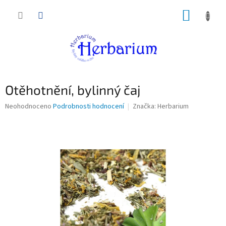
Přejít
NÁKUP
na
obsah
KOŠÍK
Otěhotnění, bylinný čaj
Průměrné
Neohodnoceno
Podrobnosti hodnocení
Značka:
Herbarium
hodnocení
produktu
je
0,0
z
5
hvězdiček.