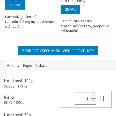
3,9
cena:
Měrná
od 98 Kč / 100 g
DETAIL
z
cena:
DETAIL
5
hvězdiček.
Harmonizuje ženské
Harmonizuje ženské
reprodukční orgány, podporuje
reprodukční orgány, podporuje
otěhotnění.
otěhotnění.
ZOBRAZIT VŠECHNY SOUVISEJÍCÍ PRODUKTY
Varianty
Popis
Diskuze
Hmotnost: 100 g
Skladem
(>5 ks)
Do 
98 Kč
Měrná
98 Kč / 100 g
cena:
Hmotnost: 50 g