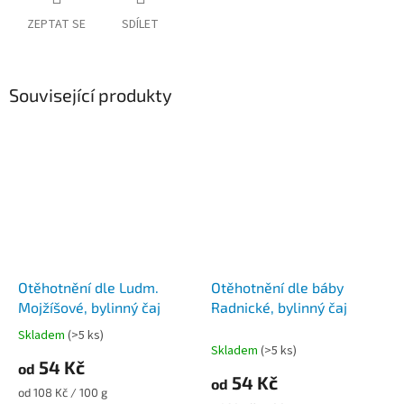
ZEPTAT SE
SDÍLET
Související produkty
Otěhotnění dle Ludm.
Otěhotnění dle báby
Mojžíšové, bylinný čaj
Radnické, bylinný čaj
Skladem
(>5 ks)
Průměrné
Skladem
(>5 ks)
hodnocení
54 Kč
od
produktu
54 Kč
od
je
Měrná
od 108 Kč / 100 g