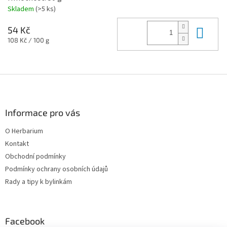
Skladem
(>5 ks)
Do 
54 Kč
Měrná
108 Kč / 100 g
cena:
Z
á
p
a
Informace pro vás
t
O Herbarium
í
Kontakt
Obchodní podmínky
Podmínky ochrany osobních údajů
Rady a tipy k bylinkám
Facebook