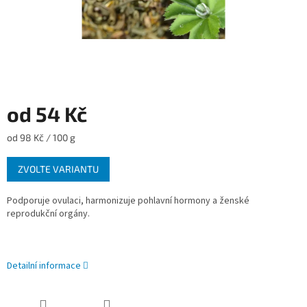
od
54 Kč
Měrná
od 98 Kč / 100 g
cena:
ZVOLTE VARIANTU
Podporuje ovulaci, harmonizuje pohlavní hormony a ženské
reprodukční orgány.
Detailní informace