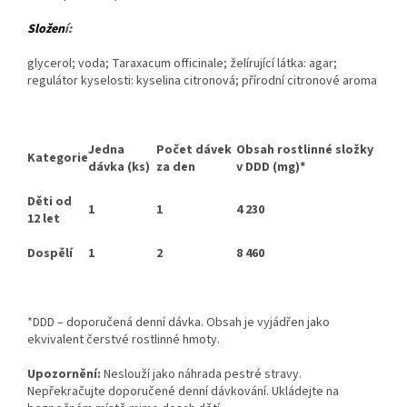
Slože
n
í:
glycerol; voda; Taraxacum officinale; želírující látka: agar;
regulátor kyselosti: kyselina citronová; přírodní citronové aroma
Jedna
Počet dávek
Obsah rostlinné složky
Kategorie
dávka (ks)
za den
v DDD (mg)*
Děti od
1
1
4 230
12 let
Dospělí
1
2
8 460
*DDD – doporučená denní dávka. Obsah je vyjádřen jako
ekvivalent čerstvé rostlinné hmoty.
Upozornění:
Neslouží jako náhrada pestré stravy.
Nepřekračujte doporučené denní dávkování. Ukládejte na