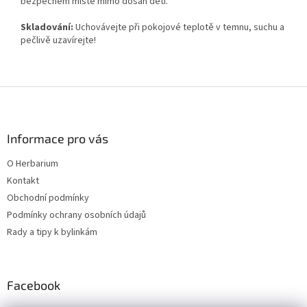
bezpečném místě mimo dosah dětí.
Skladování
:
Uchovávejte při pokojové teplotě v temnu, suchu a
pečlivě uzavírejte!
Z
á
p
a
Informace pro vás
t
O Herbarium
í
Kontakt
Obchodní podmínky
Podmínky ochrany osobních údajů
Rady a tipy k bylinkám
Facebook