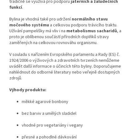
tradičně se využívá pro podporu
jaterních a žaludečních
funkcí
.
Bylina je vhodná také pro udržení
normálního stavu
močového systému
a celkovou podporu trávicího traktu.
Užívání pampelišky má vliv i na
metabolismus sacharidů
, a
proto je oblíbenou součástí přírodních doplňků stravy
zaměřených na celkovou rovnováhu organismu.
V souladu s nařízením Evropského parlamentu a Rady (ES) č.
1924/2006 o výživových a zdravotních tvrzeních nemůžeme
uvádět další informace o účincích této byliny. Doporučujeme
nahlédnout do odborné literatury nebo veřejně dostupných
zdrojů.
Výhody produktu:
měkké agarové bonbony
bez barviv a umělých sladidel
vhodné pro vegetariány i vegany
přesné a pohodlné dávkování