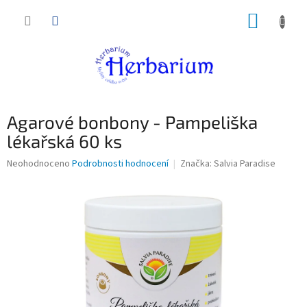
Přejít
NÁKUP
na
obsah
KOŠÍK
Agarové bonbony - Pampeliška
lékařská 60 ks
Průměrné
Neohodnoceno
Podrobnosti hodnocení
Značka:
Salvia Paradise
hodnocení
produktu
je
0,0
z
5
hvězdiček.