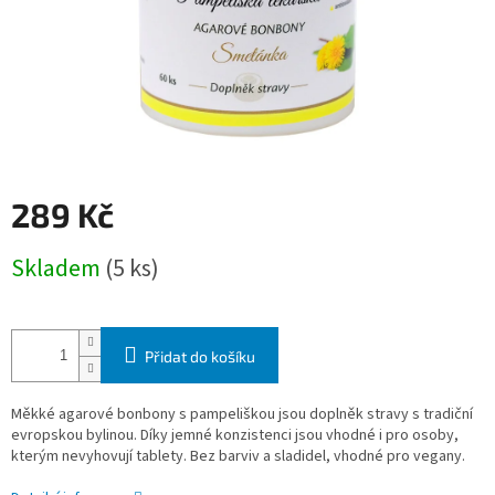
289 Kč
Měrná
Skladem
(5 ks)
cena:
Přidat do košíku
Měkké agarové bonbony s pampeliškou jsou doplněk stravy s tradiční
evropskou bylinou. Díky jemné konzistenci jsou vhodné i pro osoby,
kterým nevyhovují tablety. Bez barviv a sladidel, vhodné pro vegany.