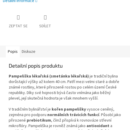
Detailní informace
ZEPTAT SE
SDÍLET
Popis
Diskuze
Detailní popis produktu
Pampeliška lékařská (smetánka lékařská)
je tradiční bylina
dorůstající výšky až kolem 40 cm. Patří mezi velmi staré a dobře
známé rostliny, které přirozeně rostou po celém území České
republiky. Díky své hojnosti bývá často vnímána jako běžný
plevel, její skutečná hodnota je však mnohem vyšší.
V tradičním bylinářství je
kořen pampelišky
vysoce ceněný,
zejména pro podporu
normálních trávicích funkcí
. Působí jako
přirozené
prebiotikum
, čímž přispívá k rovnováze střevní
mikroflóry. Pampeliška je rovněž známá jako
antioxidant
a